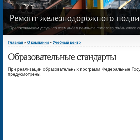
Ремонт железнодорожного подви
Предоставляем услуги по всем видам ремонта тягового подвижного с
Вы здесь
Главная
»
О компании
»
Учебный центр
Образовательные стандарты
При реализации образовательных программ Федеральные Госу
предусмотрены.