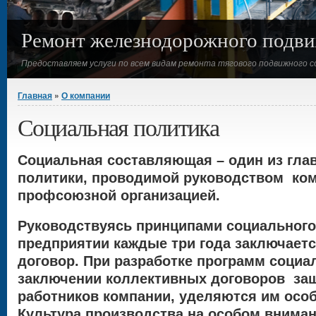
Ремонт железнодорожного подви
Предоставляем услуги по всем видам ремонта тягового подвижного с
Вы здесь
Главная
»
О компании
Социальная политика
Социальная составляющая – один из гла
политики, проводимой руководством ком
профсоюзной организацией.
Руководствуясь принципами социального 
предприятии каждые три года заключает
договор. При разработке программ социа
заключении коллективных договоров за
работников компании, уделяются им осо
Культура производства на особом внима